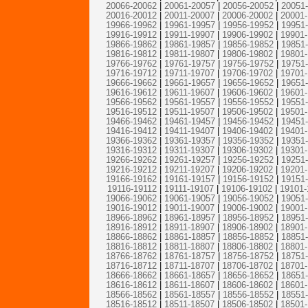
20066-20062
|
20061-20057
|
20056-20052
|
20051
20016-20012
|
20011-20007
|
20006-20002
|
20001
19966-19962
|
19961-19957
|
19956-19952
|
19951
19916-19912
|
19911-19907
|
19906-19902
|
19901
19866-19862
|
19861-19857
|
19856-19852
|
19851
19816-19812
|
19811-19807
|
19806-19802
|
19801
19766-19762
|
19761-19757
|
19756-19752
|
19751
19716-19712
|
19711-19707
|
19706-19702
|
19701
19666-19662
|
19661-19657
|
19656-19652
|
19651
19616-19612
|
19611-19607
|
19606-19602
|
19601
19566-19562
|
19561-19557
|
19556-19552
|
19551
19516-19512
|
19511-19507
|
19506-19502
|
19501
19466-19462
|
19461-19457
|
19456-19452
|
19451
19416-19412
|
19411-19407
|
19406-19402
|
19401
19366-19362
|
19361-19357
|
19356-19352
|
19351
19316-19312
|
19311-19307
|
19306-19302
|
19301
19266-19262
|
19261-19257
|
19256-19252
|
19251
19216-19212
|
19211-19207
|
19206-19202
|
19201
19166-19162
|
19161-19157
|
19156-19152
|
19151
19116-19112
|
19111-19107
|
19106-19102
|
19101-
19066-19062
|
19061-19057
|
19056-19052
|
19051
19016-19012
|
19011-19007
|
19006-19002
|
19001
18966-18962
|
18961-18957
|
18956-18952
|
18951
18916-18912
|
18911-18907
|
18906-18902
|
18901
18866-18862
|
18861-18857
|
18856-18852
|
18851
18816-18812
|
18811-18807
|
18806-18802
|
18801
18766-18762
|
18761-18757
|
18756-18752
|
18751
18716-18712
|
18711-18707
|
18706-18702
|
18701
18666-18662
|
18661-18657
|
18656-18652
|
18651
18616-18612
|
18611-18607
|
18606-18602
|
18601
18566-18562
|
18561-18557
|
18556-18552
|
18551
18516-18512
|
18511-18507
|
18506-18502
|
18501