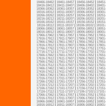
18466-18462
|
18461-18457
|
18456-18452
|
18451
18416-18412
|
18411-18407
|
18406-18402
|
18401
18366-18362
|
18361-18357
|
18356-18352
|
18351
18316-18312
|
18311-18307
|
18306-18302
|
18301
18266-18262
|
18261-18257
|
18256-18252
|
18251
18216-18212
|
18211-18207
|
18206-18202
|
18201
18166-18162
|
18161-18157
|
18156-18152
|
18151
18116-18112
|
18111-18107
|
18106-18102
|
18101-
18066-18062
|
18061-18057
|
18056-18052
|
18051
18016-18012
|
18011-18007
|
18006-18002
|
18001
17966-17962
|
17961-17957
|
17956-17952
|
17951
17916-17912
|
17911-17907
|
17906-17902
|
17901
17866-17862
|
17861-17857
|
17856-17852
|
17851
17816-17812
|
17811-17807
|
17806-17802
|
17801
17766-17762
|
17761-17757
|
17756-17752
|
17751
17716-17712
|
17711-17707
|
17706-17702
|
17701
17666-17662
|
17661-17657
|
17656-17652
|
17651
17616-17612
|
17611-17607
|
17606-17602
|
17601
17566-17562
|
17561-17557
|
17556-17552
|
17551
17516-17512
|
17511-17507
|
17506-17502
|
17501
17466-17462
|
17461-17457
|
17456-17452
|
17451
17416-17412
|
17411-17407
|
17406-17402
|
17401
17366-17362
|
17361-17357
|
17356-17352
|
17351
17316-17312
|
17311-17307
|
17306-17302
|
17301
17266-17262
|
17261-17257
|
17256-17252
|
17251
17216-17212
|
17211-17207
|
17206-17202
|
17201
17166-17162
|
17161-17157
|
17156-17152
|
17151
17116-17112
|
17111-17107
|
17106-17102
|
17101-
17066-17062
|
17061-17057
|
17056-17052
|
17051
17016-17012
|
17011-17007
|
17006-17002
|
17001
16966-16962
|
16961-16957
|
16956-16952
|
16951
16916-16912
|
16911-16907
|
16906-16902
|
16901