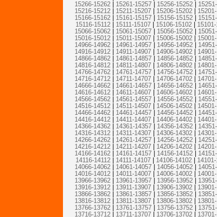
15266-15262
|
15261-15257
|
15256-15252
|
15251
15216-15212
|
15211-15207
|
15206-15202
|
15201
15166-15162
|
15161-15157
|
15156-15152
|
15151
15116-15112
|
15111-15107
|
15106-15102
|
15101-
15066-15062
|
15061-15057
|
15056-15052
|
15051
15016-15012
|
15011-15007
|
15006-15002
|
15001
14966-14962
|
14961-14957
|
14956-14952
|
14951
14916-14912
|
14911-14907
|
14906-14902
|
14901
14866-14862
|
14861-14857
|
14856-14852
|
14851
14816-14812
|
14811-14807
|
14806-14802
|
14801
14766-14762
|
14761-14757
|
14756-14752
|
14751
14716-14712
|
14711-14707
|
14706-14702
|
14701
14666-14662
|
14661-14657
|
14656-14652
|
14651
14616-14612
|
14611-14607
|
14606-14602
|
14601
14566-14562
|
14561-14557
|
14556-14552
|
14551
14516-14512
|
14511-14507
|
14506-14502
|
14501
14466-14462
|
14461-14457
|
14456-14452
|
14451
14416-14412
|
14411-14407
|
14406-14402
|
14401
14366-14362
|
14361-14357
|
14356-14352
|
14351
14316-14312
|
14311-14307
|
14306-14302
|
14301
14266-14262
|
14261-14257
|
14256-14252
|
14251
14216-14212
|
14211-14207
|
14206-14202
|
14201
14166-14162
|
14161-14157
|
14156-14152
|
14151
14116-14112
|
14111-14107
|
14106-14102
|
14101-
14066-14062
|
14061-14057
|
14056-14052
|
14051
14016-14012
|
14011-14007
|
14006-14002
|
14001
13966-13962
|
13961-13957
|
13956-13952
|
13951
13916-13912
|
13911-13907
|
13906-13902
|
13901
13866-13862
|
13861-13857
|
13856-13852
|
13851
13816-13812
|
13811-13807
|
13806-13802
|
13801
13766-13762
|
13761-13757
|
13756-13752
|
13751
13716-13712
|
13711-13707
|
13706-13702
|
13701