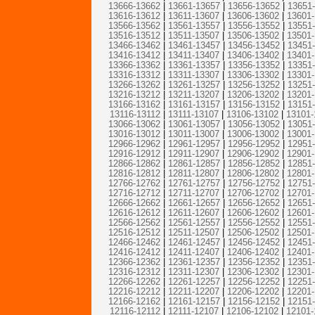
13666-13662
|
13661-13657
|
13656-13652
|
13651
13616-13612
|
13611-13607
|
13606-13602
|
13601
13566-13562
|
13561-13557
|
13556-13552
|
13551
13516-13512
|
13511-13507
|
13506-13502
|
13501
13466-13462
|
13461-13457
|
13456-13452
|
13451
13416-13412
|
13411-13407
|
13406-13402
|
13401
13366-13362
|
13361-13357
|
13356-13352
|
13351
13316-13312
|
13311-13307
|
13306-13302
|
13301
13266-13262
|
13261-13257
|
13256-13252
|
13251
13216-13212
|
13211-13207
|
13206-13202
|
13201
13166-13162
|
13161-13157
|
13156-13152
|
13151
13116-13112
|
13111-13107
|
13106-13102
|
13101-
13066-13062
|
13061-13057
|
13056-13052
|
13051
13016-13012
|
13011-13007
|
13006-13002
|
13001
12966-12962
|
12961-12957
|
12956-12952
|
12951
12916-12912
|
12911-12907
|
12906-12902
|
12901
12866-12862
|
12861-12857
|
12856-12852
|
12851
12816-12812
|
12811-12807
|
12806-12802
|
12801
12766-12762
|
12761-12757
|
12756-12752
|
12751
12716-12712
|
12711-12707
|
12706-12702
|
12701
12666-12662
|
12661-12657
|
12656-12652
|
12651
12616-12612
|
12611-12607
|
12606-12602
|
12601
12566-12562
|
12561-12557
|
12556-12552
|
12551
12516-12512
|
12511-12507
|
12506-12502
|
12501
12466-12462
|
12461-12457
|
12456-12452
|
12451
12416-12412
|
12411-12407
|
12406-12402
|
12401
12366-12362
|
12361-12357
|
12356-12352
|
12351
12316-12312
|
12311-12307
|
12306-12302
|
12301
12266-12262
|
12261-12257
|
12256-12252
|
12251
12216-12212
|
12211-12207
|
12206-12202
|
12201
12166-12162
|
12161-12157
|
12156-12152
|
12151
12116-12112
|
12111-12107
|
12106-12102
|
12101-