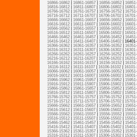
16866-16862
|
16861-16857
|
16856-16852
|
16851
16816-16812
|
16811-16807
|
16806-16802
|
16801
16766-16762
|
16761-16757
|
16756-16752
|
16751
16716-16712
|
16711-16707
|
16706-16702
|
16701
16666-16662
|
16661-16657
|
16656-16652
|
16651
16616-16612
|
16611-16607
|
16606-16602
|
16601
16566-16562
|
16561-16557
|
16556-16552
|
16551
16516-16512
|
16511-16507
|
16506-16502
|
16501
16466-16462
|
16461-16457
|
16456-16452
|
16451
16416-16412
|
16411-16407
|
16406-16402
|
16401-
16366-16362
|
16361-16357
|
16356-16352
|
16351
16316-16312
|
16311-16307
|
16306-16302
|
16301
16266-16262
|
16261-16257
|
16256-16252
|
16251
16216-16212
|
16211-16207
|
16206-16202
|
16201
16166-16162
|
16161-16157
|
16156-16152
|
16151
16116-16112
|
16111-16107
|
16106-16102
|
16101-
16066-16062
|
16061-16057
|
16056-16052
|
16051
16016-16012
|
16011-16007
|
16006-16002
|
16001
15966-15962
|
15961-15957
|
15956-15952
|
15951
15916-15912
|
15911-15907
|
15906-15902
|
15901
15866-15862
|
15861-15857
|
15856-15852
|
15851
15816-15812
|
15811-15807
|
15806-15802
|
15801
15766-15762
|
15761-15757
|
15756-15752
|
15751
15716-15712
|
15711-15707
|
15706-15702
|
15701
15666-15662
|
15661-15657
|
15656-15652
|
15651
15616-15612
|
15611-15607
|
15606-15602
|
15601
15566-15562
|
15561-15557
|
15556-15552
|
15551
15516-15512
|
15511-15507
|
15506-15502
|
15501
15466-15462
|
15461-15457
|
15456-15452
|
15451
15416-15412
|
15411-15407
|
15406-15402
|
15401
15366-15362
|
15361-15357
|
15356-15352
|
15351
15316-15312
|
15311-15307
|
15306-15302
|
15301