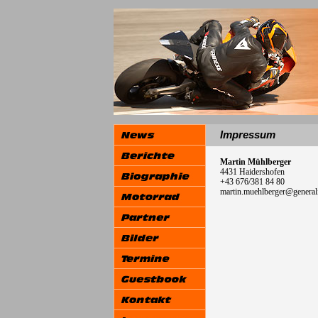
Impressum
Martin Mühlberger
4431 Haidershofen
+43 676/381 84 80
martin.muehlberger@generali