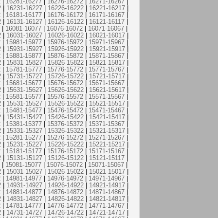
2
|
16281-16277
|
16276-16272
|
16271-16267
|
2
|
16231-16227
|
16226-16222
|
16221-16217
|
2
|
16181-16177
|
16176-16172
|
16171-16167
|
2
|
16131-16127
|
16126-16122
|
16121-16117
|
|
16081-16077
|
16076-16072
|
16071-16067
|
2
|
16031-16027
|
16026-16022
|
16021-16017
|
2
|
15981-15977
|
15976-15972
|
15971-15967
|
2
|
15931-15927
|
15926-15922
|
15921-15917
|
2
|
15881-15877
|
15876-15872
|
15871-15867
|
2
|
15831-15827
|
15826-15822
|
15821-15817
|
2
|
15781-15777
|
15776-15772
|
15771-15767
|
2
|
15731-15727
|
15726-15722
|
15721-15717
|
2
|
15681-15677
|
15676-15672
|
15671-15667
|
2
|
15631-15627
|
15626-15622
|
15621-15617
|
2
|
15581-15577
|
15576-15572
|
15571-15567
|
2
|
15531-15527
|
15526-15522
|
15521-15517
|
2
|
15481-15477
|
15476-15472
|
15471-15467
|
2
|
15431-15427
|
15426-15422
|
15421-15417
|
2
|
15381-15377
|
15376-15372
|
15371-15367
|
2
|
15331-15327
|
15326-15322
|
15321-15317
|
2
|
15281-15277
|
15276-15272
|
15271-15267
|
2
|
15231-15227
|
15226-15222
|
15221-15217
|
2
|
15181-15177
|
15176-15172
|
15171-15167
|
2
|
15131-15127
|
15126-15122
|
15121-15117
|
|
15081-15077
|
15076-15072
|
15071-15067
|
2
|
15031-15027
|
15026-15022
|
15021-15017
|
2
|
14981-14977
|
14976-14972
|
14971-14967
|
2
|
14931-14927
|
14926-14922
|
14921-14917
|
2
|
14881-14877
|
14876-14872
|
14871-14867
|
2
|
14831-14827
|
14826-14822
|
14821-14817
|
2
|
14781-14777
|
14776-14772
|
14771-14767
|
2
|
14731-14727
|
14726-14722
|
14721-14717
|