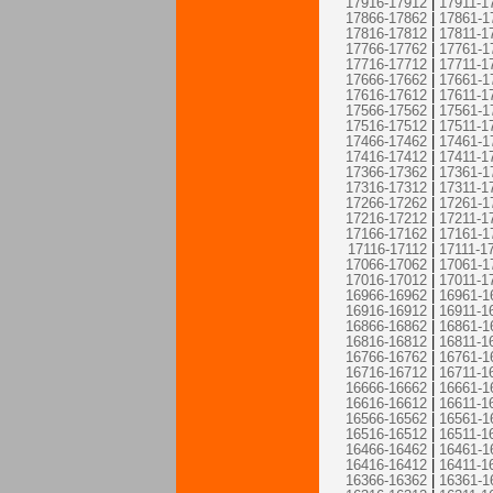
17916-17912
|
17911-1
17866-17862
|
17861-1
17816-17812
|
17811-1
17766-17762
|
17761-1
17716-17712
|
17711-1
17666-17662
|
17661-1
17616-17612
|
17611-1
17566-17562
|
17561-1
17516-17512
|
17511-1
17466-17462
|
17461-1
17416-17412
|
17411-1
17366-17362
|
17361-1
17316-17312
|
17311-1
17266-17262
|
17261-1
17216-17212
|
17211-1
17166-17162
|
17161-1
17116-17112
|
17111-1
17066-17062
|
17061-1
17016-17012
|
17011-1
16966-16962
|
16961-1
16916-16912
|
16911-1
16866-16862
|
16861-1
16816-16812
|
16811-1
16766-16762
|
16761-1
16716-16712
|
16711-1
16666-16662
|
16661-1
16616-16612
|
16611-1
16566-16562
|
16561-1
16516-16512
|
16511-1
16466-16462
|
16461-1
16416-16412
|
16411-1
16366-16362
|
16361-1