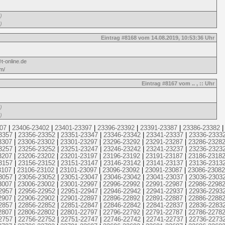
)
)
Eintrag #8168 vom 14.08.2019, 10:53:36 Uhr
t-online.de
om/
Eintrag #8167 vom .. , :: Uhr
)
)
07
|
23406-23402
|
23401-23397
|
23396-23392
|
23391-23387
|
23386-23382
|
3357
|
23356-23352
|
23351-23347
|
23346-23342
|
23341-23337
|
23336-2333
3307
|
23306-23302
|
23301-23297
|
23296-23292
|
23291-23287
|
23286-2328
3257
|
23256-23252
|
23251-23247
|
23246-23242
|
23241-23237
|
23236-2323
3207
|
23206-23202
|
23201-23197
|
23196-23192
|
23191-23187
|
23186-2318
3157
|
23156-23152
|
23151-23147
|
23146-23142
|
23141-23137
|
23136-2313
3107
|
23106-23102
|
23101-23097
|
23096-23092
|
23091-23087
|
23086-23082
3057
|
23056-23052
|
23051-23047
|
23046-23042
|
23041-23037
|
23036-2303
3007
|
23006-23002
|
23001-22997
|
22996-22992
|
22991-22987
|
22986-2298
2957
|
22956-22952
|
22951-22947
|
22946-22942
|
22941-22937
|
22936-2293
2907
|
22906-22902
|
22901-22897
|
22896-22892
|
22891-22887
|
22886-2288
2857
|
22856-22852
|
22851-22847
|
22846-22842
|
22841-22837
|
22836-2283
2807
|
22806-22802
|
22801-22797
|
22796-22792
|
22791-22787
|
22786-2278
2757
|
22756-22752
|
22751-22747
|
22746-22742
|
22741-22737
|
22736-2273