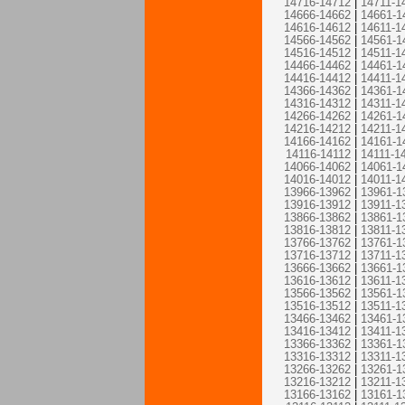
14716-14712
|
14711-1
14666-14662
|
14661-1
14616-14612
|
14611-1
14566-14562
|
14561-1
14516-14512
|
14511-1
14466-14462
|
14461-1
14416-14412
|
14411-1
14366-14362
|
14361-1
14316-14312
|
14311-1
14266-14262
|
14261-1
14216-14212
|
14211-1
14166-14162
|
14161-1
14116-14112
|
14111-1
14066-14062
|
14061-1
14016-14012
|
14011-1
13966-13962
|
13961-1
13916-13912
|
13911-1
13866-13862
|
13861-1
13816-13812
|
13811-1
13766-13762
|
13761-1
13716-13712
|
13711-1
13666-13662
|
13661-1
13616-13612
|
13611-1
13566-13562
|
13561-1
13516-13512
|
13511-1
13466-13462
|
13461-1
13416-13412
|
13411-1
13366-13362
|
13361-1
13316-13312
|
13311-1
13266-13262
|
13261-1
13216-13212
|
13211-1
13166-13162
|
13161-1