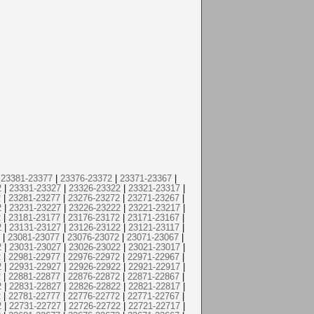
23381-23377
|
23376-23372
|
23371-23367
|
2
|
23331-23327
|
23326-23322
|
23321-23317
|
2
|
23281-23277
|
23276-23272
|
23271-23267
|
2
|
23231-23227
|
23226-23222
|
23221-23217
|
2
|
23181-23177
|
23176-23172
|
23171-23167
|
2
|
23131-23127
|
23126-23122
|
23121-23117
|
|
23081-23077
|
23076-23072
|
23071-23067
|
2
|
23031-23027
|
23026-23022
|
23021-23017
|
2
|
22981-22977
|
22976-22972
|
22971-22967
|
2
|
22931-22927
|
22926-22922
|
22921-22917
|
2
|
22881-22877
|
22876-22872
|
22871-22867
|
2
|
22831-22827
|
22826-22822
|
22821-22817
|
2
|
22781-22777
|
22776-22772
|
22771-22767
|
2
|
22731-22727
|
22726-22722
|
22721-22717
|